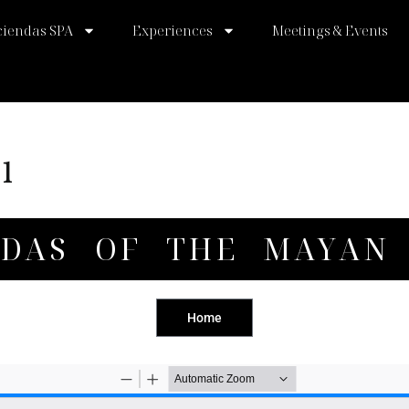
ciendas SPA
Experiences
Meetings & Events
1
NDAS OF THE MAYAN
Home