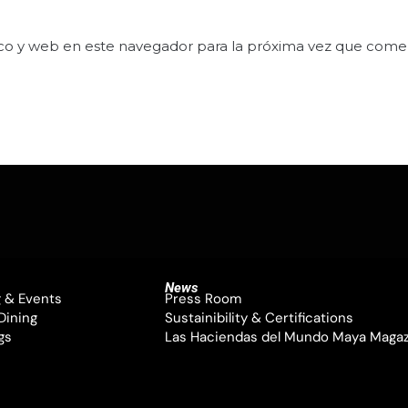
co y web en este navegador para la próxima vez que come
News
 & Events
Press Room
Dining
Sustainibility & Certifications
gs
Las Haciendas del Mundo Maya Maga