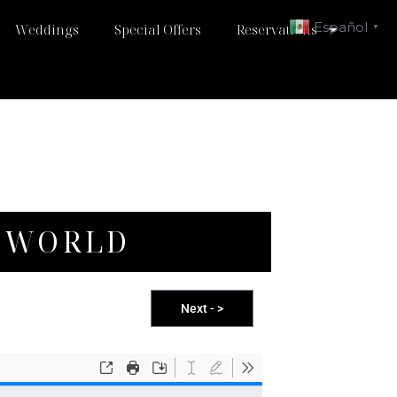
Español
Weddings
Special Offers
Reservations
▼
 WORLD
Next - >